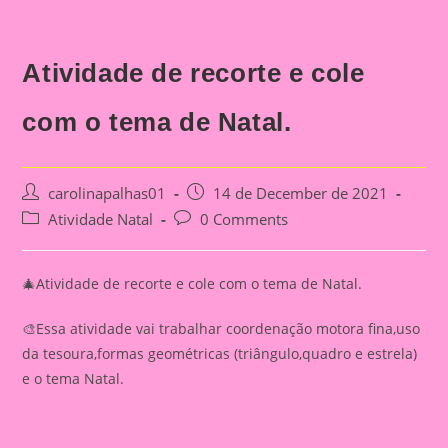
Atividade de recorte e cole
com o tema de Natal.
Post
Post
carolinapalhas01
14 de December de 2021
author:
published:
Post
Post
Atividade Natal
0 Comments
category:
comments:
🎄Atividade de recorte e cole com o tema de Natal.
🎨Essa atividade vai trabalhar coordenação motora fina,uso
da tesoura,formas geométricas (triângulo,quadro e estrela)
e o tema Natal.