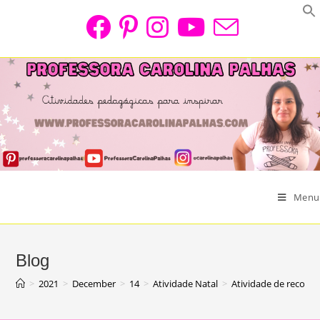
Skip
to
content
Menu
Blog
>
2021
>
December
>
14
>
Atividade Natal
>
Atividade de recorte