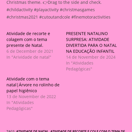
Christmas theme.
👉
Drag to the side and check.
#childactivity #playactivity #christmasgames
#christmas2021 #cutoutandcole #finemotoractivities
Atividade de recorte e
PRESENTE NATALINO
colagem com o tema
SURPRESA: ATIVIDADE
presente de Natal.
DIVERTIDA PARA O NATAL
6 de December de 2021
NA EDUCAÇÃO INFANTIL
In "Arividade de natal"
14 de November de 2024
In "Atividades
Pedagógicas"
Atividade com o tema
natal|Árvore no rolinho de
papel higiênico
13 de November de 2022
In "Atividades
Pedagógicas"
TAGS:
ATIVIDADE DE NATAL
,
ATIVIDADE DE RECORTE E COLE COM O TEMA DE