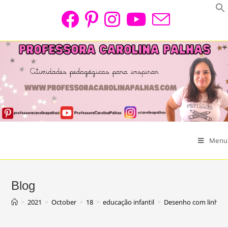
Skip
to
content
Menu
Blog
>
2021
>
October
>
18
>
educação infantil
>
Desenho com linhas