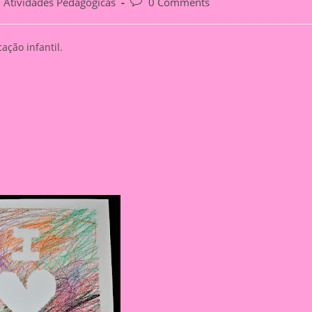
t
Post
Atividades Pedagógicas
0 Comments
egory:
comments:
ação infantil.