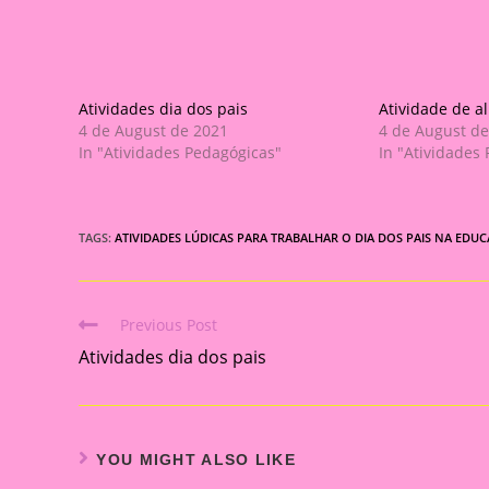
Atividades dia dos pais
Atividade de a
4 de August de 2021
4 de August de
In "Atividades Pedagógicas"
In "Atividades
TAGS:
ATIVIDADES LÚDICAS PARA TRABALHAR O DIA DOS PAIS NA EDUC
Previous Post
Read
Atividades dia dos pais
more
articles
YOU MIGHT ALSO LIKE