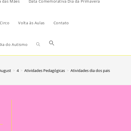
a das Mães
Data Comemorativa Dia da Primavera
Circo
Volta às Aulas
Contato
ia do Autismo
August
>
4
>
Atividades Pedagógicas
>
Atividades dia dos pais