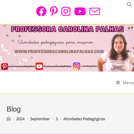
Skip
to
content
Menu
Blog
>
2024
>
September
>
3
>
Atividades Pedagógicas