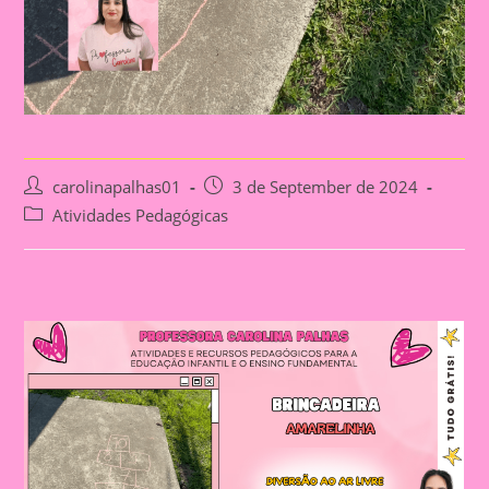
Post
Post
carolinapalhas01
3 de September de 2024
author:
published:
Post
Atividades Pedagógicas
category: