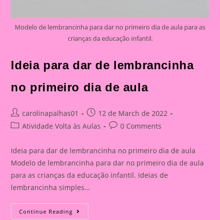
Modelo de lembrancinha para dar no primeiro dia de aula para as
crianças da educação infantil.
Ideia para dar de lembrancinha
no primeiro dia de aula
Post
Post
carolinapalhas01
12 de March de 2022
author:
published:
Post
Post
Atividade Volta às Aulas
0 Comments
category:
comments:
Ideia para dar de lembrancinha no primeiro dia de aula
Modelo de lembrancinha para dar no primeiro dia de aula
para as crianças da educação infantil. Ideias de
lembrancinha simples…
Ideia
Continue Reading
Para