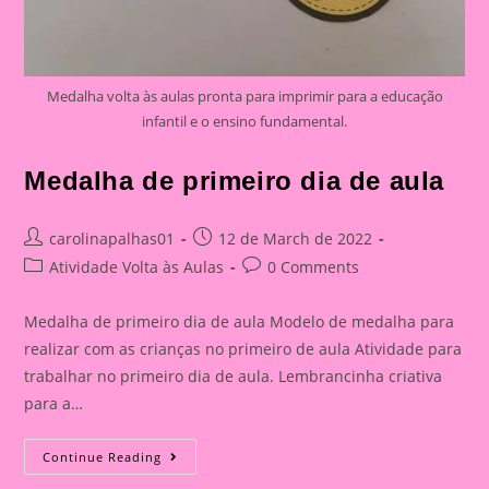
Medalha volta às aulas pronta para imprimir para a educação
infantil e o ensino fundamental.
Medalha de primeiro dia de aula
Post
Post
carolinapalhas01
12 de March de 2022
author:
published:
Post
Post
Atividade Volta às Aulas
0 Comments
category:
comments:
Medalha de primeiro dia de aula Modelo de medalha para
realizar com as crianças no primeiro de aula Atividade para
trabalhar no primeiro dia de aula. Lembrancinha criativa
para a…
Medalha
Continue Reading
De
Primeiro