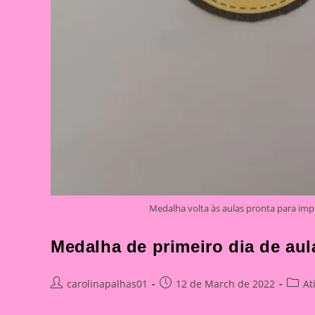
Medalha volta às aulas pronta para impr
Medalha de primeiro dia de aul
Post
Post
Post
carolinapalhas01
12 de March de 2022
At
author:
published:
catego