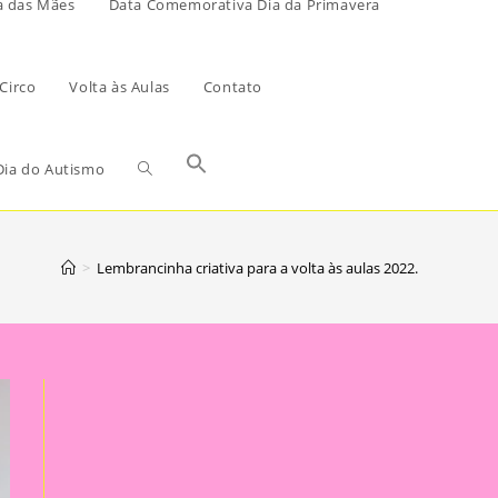
a das Mães
Data Comemorativa Dia da Primavera
Circo
Volta às Aulas
Contato
ia do Autismo
>
Lembrancinha criativa para a volta às aulas 2022.