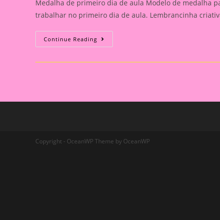
Medalha de primeiro dia de aula Modelo de medalha par
trabalhar no primeiro dia de aula. Lembrancinha criati
Medalha
Continue Reading
De
Primeiro
Dia
De
Aula
Copyright - OceanWP Theme by OceanWP