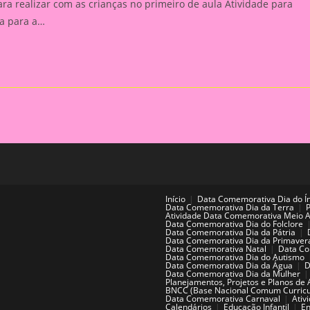
a realizar com as crianças no primeiro de aula Atividade para
va para a…
Início
Data Comemorativa Dia do Í
Data Comemorativa Dia da Terra
Atividade Data Comemorativa Meio 
Data Comemorativa Dia do Folclore
Data Comemorativa Dia da Pátria
Data Comemorativa Dia da Primaver
Data Comemorativa Natal
Data Co
Data Comemorativa Dia do Autismo
Data Comemorativa Dia da Água
D
Data Comemorativa Dia da Mulher
Planejamentos, Projetos e Planos de 
BNCC (Base Nacional Comum Curricu
Data Comemorativa Carnaval
Ativ
Calendários
Educação Infantil
En