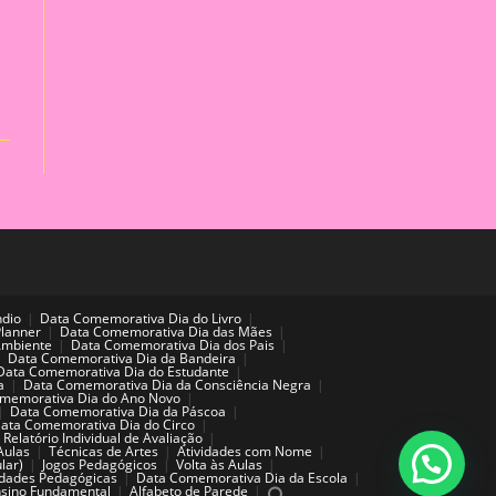
ndio
Data Comemorativa Dia do Livro
Planner
Data Comemorativa Dia das Mães
Ambiente
Data Comemorativa Dia dos Pais
Data Comemorativa Dia da Bandeira
Data Comemorativa Dia do Estudante
a
Data Comemorativa Dia da Consciência Negra
memorativa Dia do Ano Novo
Data Comemorativa Dia da Páscoa
ata Comemorativa Dia do Circo
Relatório Individual de Avaliação
Aulas
Técnicas de Artes
Atividades com Nome
lar)
Jogos Pedagógicos
Volta às Aulas
idades Pedagógicas
Data Comemorativa Dia da Escola
sino Fundamental
Alfabeto de Parede