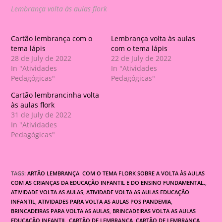
Lembrança volta às aulas flork
Cartão lembrança com o
Lembrança volta às aulas
tema lápis
com o tema lápis
28 de July de 2022
22 de July de 2022
In "Atividades
In "Atividades
Pedagógicas"
Pedagógicas"
Cartão lembrancinha volta
às aulas flork
31 de July de 2022
In "Atividades
Pedagógicas"
TAGS:
ARTÃO LEMBRANÇA COM O TEMA FLORK SOBRE A VOLTA ÀS AULAS
COM AS CRIANÇAS DA EDUCAÇÃO INFANTIL E DO ENSINO FUNDAMENTAL.
,
ATIVIDADE VOLTA AS AULAS
,
ATIVIDADE VOLTA AS AULAS EDUCAÇÃO
INFANTIL
,
ATIVIDADES PARA VOLTA AS AULAS POS PANDEMIA
,
BRINCADEIRAS PARA VOLTA AS AULAS
,
BRINCADEIRAS VOLTA AS AULAS
EDUCAÇÃO INFANTIL
,
CARTÃO DE LEMBRANÇA
,
CARTÃO DE LEMBRANÇA