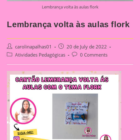
Lembrança volta às aulas flork
Lembrança volta às aulas flork
Post
Post
carolinapalhas01
20 de July de 2022
author:
published:
Post
Post
Atividades Pedagógicas
0 Comments
category:
comments: