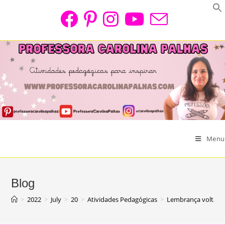
Skip
to
content
Menu
Blog
>
2022
>
July
>
20
>
Atividades Pedagógicas
>
Lembrança volta às 