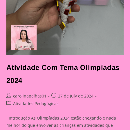
Atividade Com Tema Olimpíadas
2024
Post
Post
carolinapalhas01
27 de July de 2024
author:
published:
Post
Atividades Pedagógicas
category:
Introdução As Olimpíadas 2024 estão chegando e nada
melhor do que envolver as crianças em atividades que