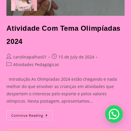
Atividade Com Tema Olimpíadas
2024
Post
Post
carolinapalhas01
15 de July de 2024
author:
published:
Post
Atividades Pedagógicas
category:
Introdução As Olimpíadas 2024 estão chegando e nada
melhor do que envolver as crianças em atividades que
despertem o interesse pelo esporte e pelos valores
olímpicos. Nesta postagem, apresentamos…
Atividade
Continue Reading
Com
Tema
Olimpíadas