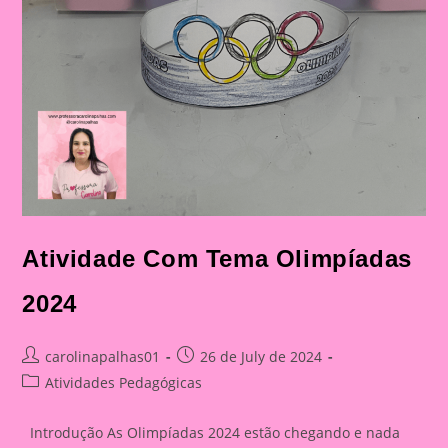
Atividade Com Tema Olimpíadas
2024
Post
Post
carolinapalhas01
26 de July de 2024
author:
published:
Post
Atividades Pedagógicas
category:
Introdução As Olimpíadas 2024 estão chegando e nada