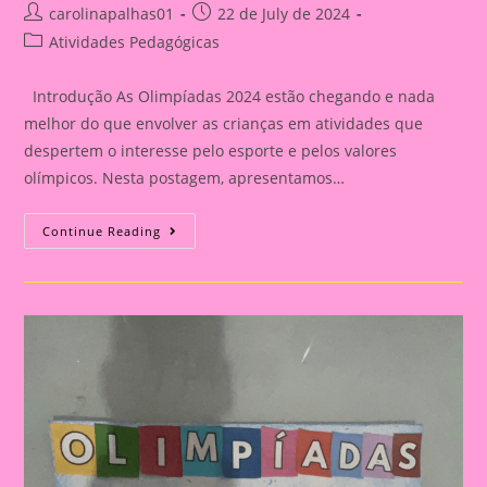
Post
Post
carolinapalhas01
22 de July de 2024
author:
published:
Post
Atividades Pedagógicas
category:
Introdução As Olimpíadas 2024 estão chegando e nada
melhor do que envolver as crianças em atividades que
despertem o interesse pelo esporte e pelos valores
olímpicos. Nesta postagem, apresentamos…
Atividade
Continue Reading
Com
Tema
Olimpíadas
2024