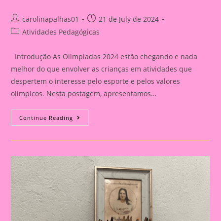
Post
Post
carolinapalhas01
21 de July de 2024
author:
published:
Post
Atividades Pedagógicas
category:
Introdução As Olimpíadas 2024 estão chegando e nada
melhor do que envolver as crianças em atividades que
despertem o interesse pelo esporte e pelos valores
olímpicos. Nesta postagem, apresentamos…
Atividade
Continue Reading
Com
Tema
Olimpíadas
2024