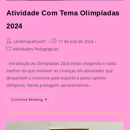
Atividade Com Tema Olimpíadas
2024
Post
Post
carolinapalhas01
17 de July de 2024
author:
published:
Post
Atividades Pedagógicas
category:
Introdução As Olimpíadas 2024 estão chegando e nada
melhor do que envolver as crianças em atividades que
despertem o interesse pelo esporte e pelos valores
olímpicos. Nesta postagem, apresentamos…
Atividade
Continue Reading
Com
Tema
Olimpíadas
2024