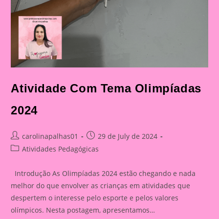
Atividade Com Tema Olimpíadas
2024
Post
Post
carolinapalhas01
29 de July de 2024
author:
published:
Post
Atividades Pedagógicas
category:
Introdução As Olimpíadas 2024 estão chegando e nada
melhor do que envolver as crianças em atividades que
despertem o interesse pelo esporte e pelos valores
olímpicos. Nesta postagem, apresentamos…