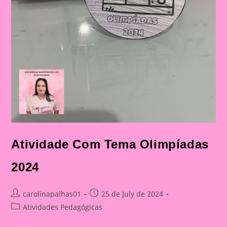
Atividade Com Tema Olimpíadas
2024
Post
Post
carolinapalhas01
25 de July de 2024
author:
published:
Post
Atividades Pedagógicas
category: