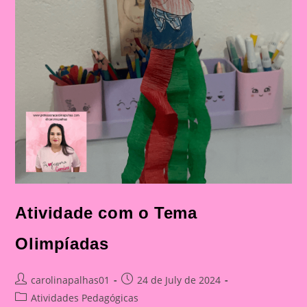
Atividade com o Tema
Olimpíadas
Post
Post
carolinapalhas01
24 de July de 2024
author:
published:
Post
Atividades Pedagógicas