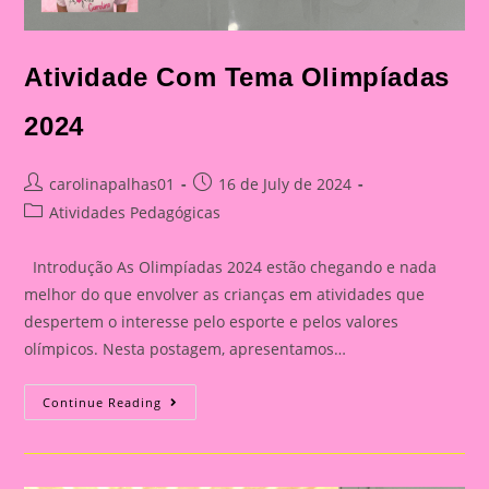
Atividade Com Tema Olimpíadas
2024
Post
Post
carolinapalhas01
16 de July de 2024
author:
published:
Post
Atividades Pedagógicas
category:
Introdução As Olimpíadas 2024 estão chegando e nada
melhor do que envolver as crianças em atividades que
despertem o interesse pelo esporte e pelos valores
olímpicos. Nesta postagem, apresentamos…
Atividade
Continue Reading
Com
Tema
Olimpíadas
2024