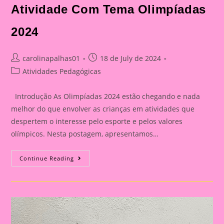
Atividade Com Tema Olimpíadas
2024
Post
Post
carolinapalhas01
18 de July de 2024
author:
published:
Post
Atividades Pedagógicas
category:
Introdução As Olimpíadas 2024 estão chegando e nada
melhor do que envolver as crianças em atividades que
despertem o interesse pelo esporte e pelos valores
olímpicos. Nesta postagem, apresentamos…
Atividade
Continue Reading
Com
Tema
Olimpíadas
2024