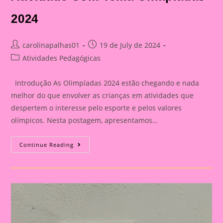
2024
Post
Post
carolinapalhas01
19 de July de 2024
author:
published:
Post
Atividades Pedagógicas
category:
Introdução As Olimpíadas 2024 estão chegando e nada
melhor do que envolver as crianças em atividades que
despertem o interesse pelo esporte e pelos valores
olímpicos. Nesta postagem, apresentamos…
Atividade
Continue Reading
Com
Tema
Olimpíadas
2024