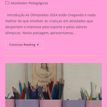
author:
published:
Post
Atividades Pedagógicas
category:
Introdução As Olimpíadas 2024 estão chegando e nada
melhor do que envolver as crianças em atividades que
despertem o interesse pelo esporte e pelos valores
olímpicos. Nesta postagem, apresentamos…
Atividade
Continue Reading
Com
Tema
Olimpíadas
2024