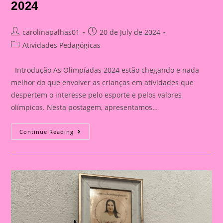
2024
Post
Post
carolinapalhas01
20 de July de 2024
author:
published:
Post
Atividades Pedagógicas
category:
Introdução As Olimpíadas 2024 estão chegando e nada
melhor do que envolver as crianças em atividades que
despertem o interesse pelo esporte e pelos valores
olímpicos. Nesta postagem, apresentamos…
Atividade
Continue Reading
Com
Tema
Olimpíadas
2024