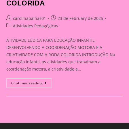
COLORIDA
Post
Post
carolinapalhas01
23 de February de 2025
author:
published:
Post
Atividades Pedagógicas
category:
ATIVIDADE LÚDICA PARA EDUCAÇÃO INFANTIL:
DESENVOLVENDO A COORDENAÇÃO MOTORA E A
CRIATIVIDADE COM A RODA COLORIDA INTRODUÇÃO Na
educação infantil, as atividades que trabalham a
coordenação motora, a criatividade e…
ATIVIDADE
Continue Reading
LÚDICA
PARA
EDUCAÇÃO
INFANTIL:
DESENVOLVENDO
A
COORDENAÇÃO
MOTORA
E
A
CRIATIVIDADE